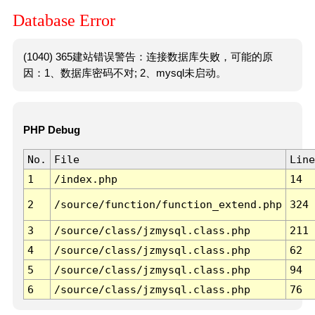
Database Error
(1040) 365建站错误警告：连接数据库失败，可能的原
因：1、数据库密码不对; 2、mysql未启动。
PHP Debug
No.
File
Line
1
/index.php
14
2
/source/function/function_extend.php
324
3
/source/class/jzmysql.class.php
211
4
/source/class/jzmysql.class.php
62
5
/source/class/jzmysql.class.php
94
6
/source/class/jzmysql.class.php
76