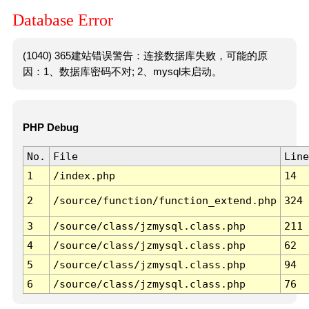
Database Error
(1040) 365建站错误警告：连接数据库失败，可能的原
因：1、数据库密码不对; 2、mysql未启动。
PHP Debug
No.
File
Line
1
/index.php
14
2
/source/function/function_extend.php
324
3
/source/class/jzmysql.class.php
211
4
/source/class/jzmysql.class.php
62
5
/source/class/jzmysql.class.php
94
6
/source/class/jzmysql.class.php
76