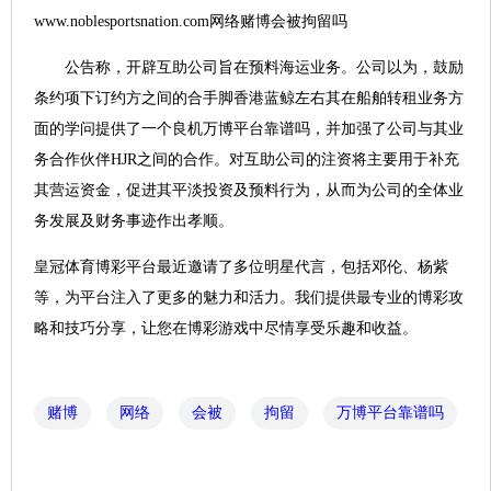
www.noblesportsnation.com网络赌博会被拘留吗
公告称，开辟互助公司旨在预料海运业务。公司以为，鼓励
条约项下订约方之间的合手脚香港蓝鲸左右其在船舶转租业务方
面的学问提供了一个良机万博平台靠谱吗，并加强了公司与其业
务合作伙伴HJR之间的合作。对互助公司的注资将主要用于补充
其营运资金，促进其平淡投资及预料行为，从而为公司的全体业
务发展及财务事迹作出孝顺。
皇冠体育博彩平台最近邀请了多位明星代言，包括邓伦、杨紫
等，为平台注入了更多的魅力和活力。我们提供最专业的博彩攻
略和技巧分享，让您在博彩游戏中尽情享受乐趣和收益。
赌博
网络
会被
拘留
万博平台靠谱吗