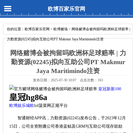
欧博百家乐官网
你的位置：
欧博百家乐官网
>
欧博赌场
> 网络赌博会被拘留吗欧洲杯足球赔率 |
力勤资源(02245)拟向互助公司PT Makmur Jaya Maritimindo注资
网络赌博会被拘留吗欧洲杯足球赔率 | 力
勤资源(02245)拟向互助公司PT Makmur
Jaya Maritimindo注资
发布日期：2025-07-30 10:07 点击次数：163
网络赌博会被拘留吗欧洲杯足球赔率
皇冠新新100
皇冠hg86a
欧博娱乐城欧
lol菠菜网正规平台
智通财经APP讯，力勤资源(02245)发布公告，于2023年12月
15日，公司全资附庸公司香港蓝鲸及GRM与互助公司现存鼓励