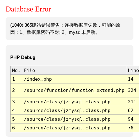
Database Error
(1040) 365建站错误警告：连接数据库失败，可能的原
因：1、数据库密码不对; 2、mysql未启动。
PHP Debug
No.
File
Line
1
/index.php
14
2
/source/function/function_extend.php
324
3
/source/class/jzmysql.class.php
211
4
/source/class/jzmysql.class.php
62
5
/source/class/jzmysql.class.php
94
6
/source/class/jzmysql.class.php
76