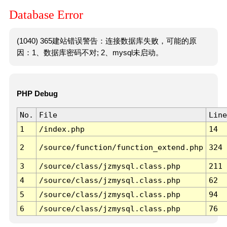
Database Error
(1040) 365建站错误警告：连接数据库失败，可能的原
因：1、数据库密码不对; 2、mysql未启动。
PHP Debug
No.
File
Line
1
/index.php
14
2
/source/function/function_extend.php
324
3
/source/class/jzmysql.class.php
211
4
/source/class/jzmysql.class.php
62
5
/source/class/jzmysql.class.php
94
6
/source/class/jzmysql.class.php
76