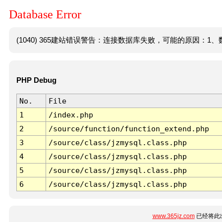
Database Error
(1040) 365建站错误警告：连接数据库失败，可能的原因：1、数
PHP Debug
No.
File
1
/index.php
2
/source/function/function_extend.php
3
/source/class/jzmysql.class.php
4
/source/class/jzmysql.class.php
5
/source/class/jzmysql.class.php
6
/source/class/jzmysql.class.php
www.365jz.com
已经将此