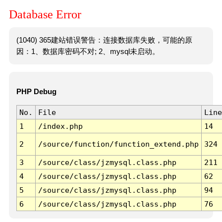
Database Error
(1040) 365建站错误警告：连接数据库失败，可能的原
因：1、数据库密码不对; 2、mysql未启动。
PHP Debug
No.
File
Line
1
/index.php
14
2
/source/function/function_extend.php
324
3
/source/class/jzmysql.class.php
211
4
/source/class/jzmysql.class.php
62
5
/source/class/jzmysql.class.php
94
6
/source/class/jzmysql.class.php
76