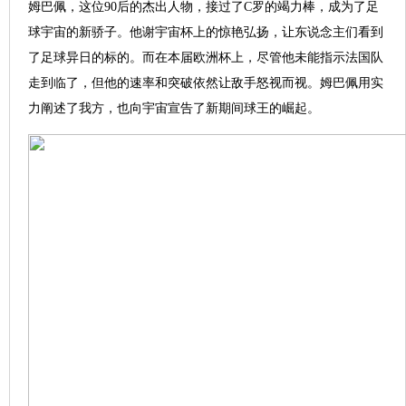
姆巴佩，这位90后的杰出人物，接过了C罗的竭力棒，成为了足
球宇宙的新骄子。他谢宇宙杯上的惊艳弘扬，让东说念主们看到
了足球异日的标的。而在本届欧洲杯上，尽管他未能指示法国队
走到临了，但他的速率和突破依然让敌手怒视而视。姆巴佩用实
力阐述了我方，也向宇宙宣告了新期间球王的崛起。