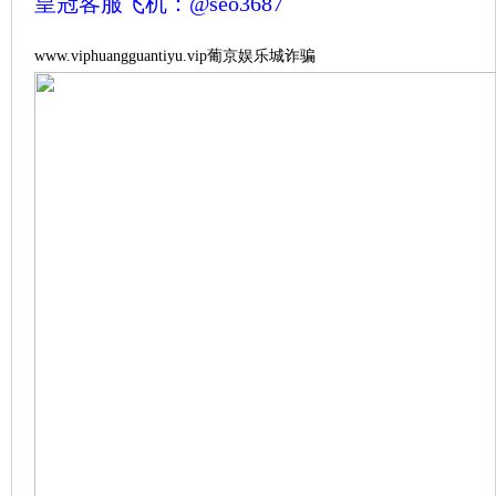
皇冠客服飞机：@seo3687
www.viphuangguantiyu.vip葡京娱乐城诈骗