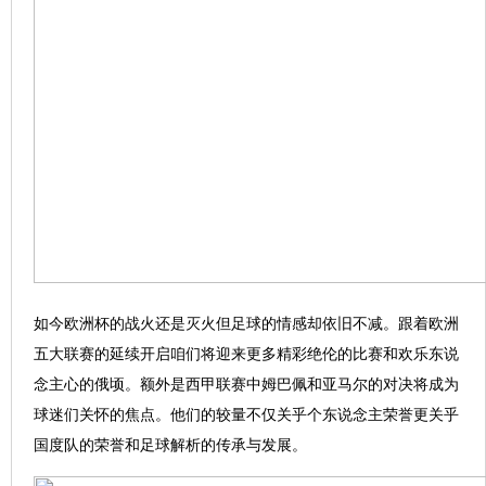
如今欧洲杯的战火还是灭火但足球的情感却依旧不减。跟着欧洲
五大联赛的延续开启咱们将迎来更多精彩绝伦的比赛和欢乐东说
念主心的俄顷。额外是西甲联赛中姆巴佩和亚马尔的对决将成为
球迷们关怀的焦点。他们的较量不仅关乎个东说念主荣誉更关乎
国度队的荣誉和足球解析的传承与发展。