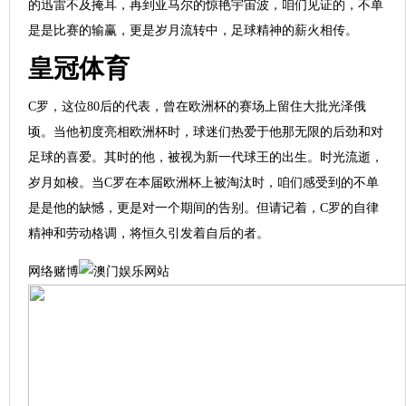
的迅雷不及掩耳，再到亚马尔的惊艳宇宙波，咱们见证的，不单
是是比赛的输赢，更是岁月流转中，足球精神的薪火相传。
皇冠体育
C罗，这位80后的代表，曾在欧洲杯的赛场上留住大批光泽俄
顷。当他初度亮相欧洲杯时，球迷们热爱于他那无限的后劲和对
足球的喜爱。其时的他，被视为新一代球王的出生。时光流逝，
岁月如梭。当C罗在本届欧洲杯上被淘汰时，咱们感受到的不单
是是他的缺憾，更是对一个期间的告别。但请记着，C罗的自律
精神和劳动格调，将恒久引发着自后的者。
网络赌博