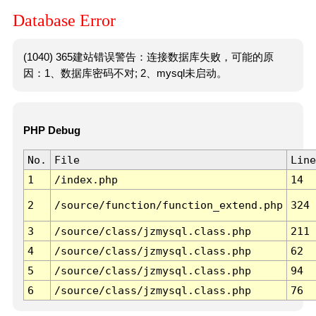
Database Error
(1040) 365建站错误警告：连接数据库失败，可能的原
因：1、数据库密码不对; 2、mysql未启动。
PHP Debug
No.
File
Line
1
/index.php
14
2
/source/function/function_extend.php
324
3
/source/class/jzmysql.class.php
211
4
/source/class/jzmysql.class.php
62
5
/source/class/jzmysql.class.php
94
6
/source/class/jzmysql.class.php
76