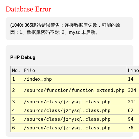
Database Error
(1040) 365建站错误警告：连接数据库失败，可能的原
因：1、数据库密码不对; 2、mysql未启动。
PHP Debug
No.
File
Line
1
/index.php
14
2
/source/function/function_extend.php
324
3
/source/class/jzmysql.class.php
211
4
/source/class/jzmysql.class.php
62
5
/source/class/jzmysql.class.php
94
6
/source/class/jzmysql.class.php
76