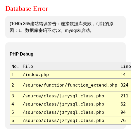
Database Error
(1040) 365建站错误警告：连接数据库失败，可能的原
因：1、数据库密码不对; 2、mysql未启动。
PHP Debug
No.
File
Line
1
/index.php
14
2
/source/function/function_extend.php
324
3
/source/class/jzmysql.class.php
211
4
/source/class/jzmysql.class.php
62
5
/source/class/jzmysql.class.php
94
6
/source/class/jzmysql.class.php
76