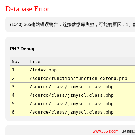
Database Error
(1040) 365建站错误警告：连接数据库失败，可能的原因：1、数
PHP Debug
No.
File
1
/index.php
2
/source/function/function_extend.php
3
/source/class/jzmysql.class.php
4
/source/class/jzmysql.class.php
5
/source/class/jzmysql.class.php
6
/source/class/jzmysql.class.php
www.365jz.com
已经将此