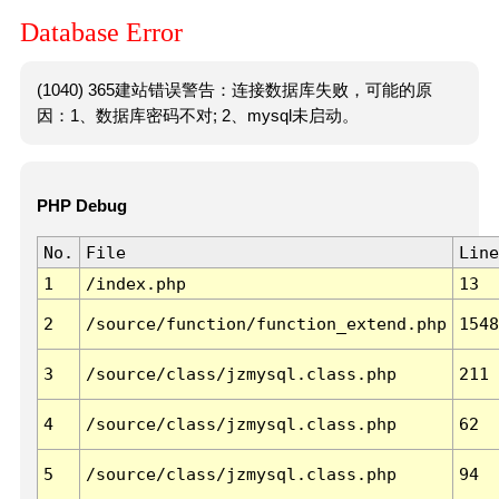
Database Error
(1040) 365建站错误警告：连接数据库失败，可能的原
因：1、数据库密码不对; 2、mysql未启动。
PHP Debug
No.
File
Line
1
/index.php
13
2
/source/function/function_extend.php
1548
3
/source/class/jzmysql.class.php
211
4
/source/class/jzmysql.class.php
62
5
/source/class/jzmysql.class.php
94