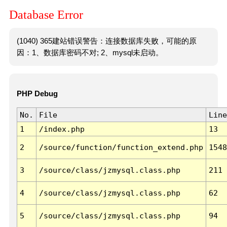
Database Error
(1040) 365建站错误警告：连接数据库失败，可能的原
因：1、数据库密码不对; 2、mysql未启动。
PHP Debug
No.
File
Line
1
/index.php
13
2
/source/function/function_extend.php
1548
3
/source/class/jzmysql.class.php
211
4
/source/class/jzmysql.class.php
62
5
/source/class/jzmysql.class.php
94